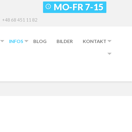
MO-FR 7-15
+48 68 451 11 82
INFOS
BLOG
BILDER
KONTAKT
essum
isliste
ktformular
Qs
er Team
BER
UNS
chichte
UA- Grupa SBS GmbH
taktdaten